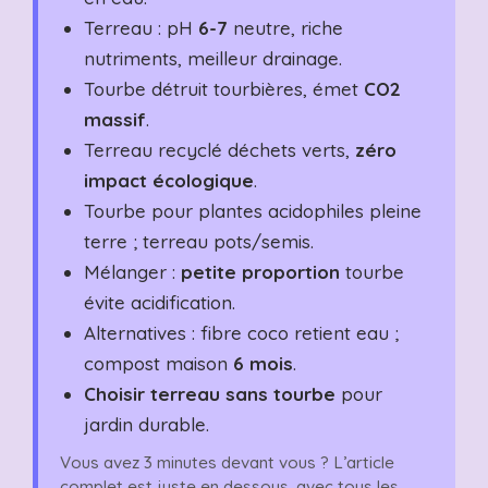
Terreau : pH
6-7
neutre, riche
nutriments, meilleur drainage.
Tourbe détruit tourbières, émet
CO2
massif
.
Terreau recyclé déchets verts,
zéro
impact écologique
.
Tourbe pour plantes acidophiles pleine
terre ; terreau pots/semis.
Mélanger :
petite proportion
tourbe
évite acidification.
Alternatives : fibre coco retient eau ;
compost maison
6 mois
.
Choisir terreau sans tourbe
pour
jardin durable.
Vous avez 3 minutes devant vous ? L’article
complet est juste en dessous, avec tous les