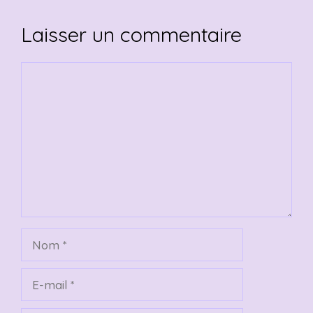
Laisser un commentaire
Commentaire
Nom
E-
mail