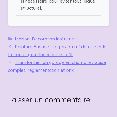
si nécessaire pour éviter tout risque
structurel.
Catégories
Maison
,
Décoration intérieure
Peinture Façade : Le prix au m² détaillé et les
facteurs qui influencent le coût
Transformer un garage en chambre : Guide
complet, réglementation et prix
Laisser un commentaire
Commentaire