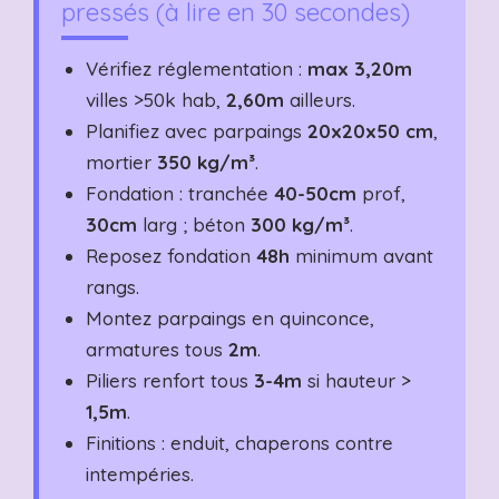
pressés (à lire en 30 secondes)
Vérifiez réglementation :
max 3,20m
villes >50k hab,
2,60m
ailleurs.
Planifiez avec parpaings
20x20x50 cm
,
mortier
350 kg/m³
.
Fondation : tranchée
40-50cm
prof,
30cm
larg ; béton
300 kg/m³
.
Reposez fondation
48h
minimum avant
rangs.
Montez parpaings en quinconce,
armatures tous
2m
.
Piliers renfort tous
3-4m
si hauteur >
1,5m
.
Finitions : enduit, chaperons contre
intempéries.