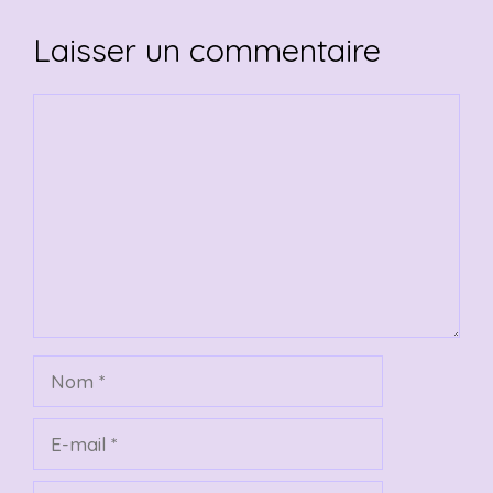
Laisser un commentaire
Commentaire
Nom
E-
mail