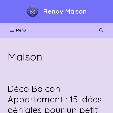
Aller
au
Renov Maison
contenu
Menu
Maison
Déco Balcon
Appartement : 15 idées
géniales pour un petit