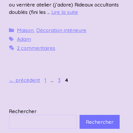
ou verrière atelier (j’adore) Rideaux occultants
doublés (fini les …
Lire la suite
Catégories
Maison
,
Décoration intérieure
Étiquettes
Adam
2 commentaires
Page
Page
Page
←
précédent
1
…
3
4
Rechercher
Rechercher